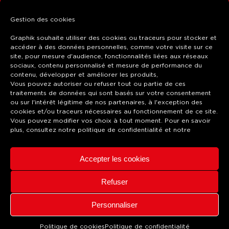
Gestion des cookies
Graphik souhaite utiliser des cookies ou traceurs pour stocker et
accéder à des données personnelles, comme votre visite sur ce
site, pour mesure d'audience, fonctionnalités liées aux réseaux
RETAIL
sociaux, contenu personnalisé et mesure de performance du
contenu, développer et améliorer les produits,
Vous pouvez autoriser ou refuser tout ou partie de ces
EVENT
traitements de données qui sont basés sur votre consentement
ou sur l'intérêt légitime de nos partenaires, à l'exception des
DÉCO
cookies et/ou traceurs nécessaires au fonctionnement de ce site.
Vous pouvez modifier vos choix à tout moment. Pour en savoir
RE-BOARD
plus, consultez notre
politique de confidentialité
et notre
À PROPOS
Accepter les cookies
SERVICES
Refuser
CONTACT
Personnaliser
© Graphik 224 | Impression
Mentions
numérique grand format - 2026
Légales
Politique de cookies
Politique de confidentialité