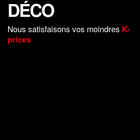
DÉCO
Nous satisfaisons vos moindres
K-
prices