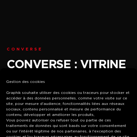
CONVERSE
CONVERSE : VITRINE
AU BHV PARIS
Gestion des cookies
Graphik souhaite utiliser des cookies ou traceurs pour stocker et
VITRINES
accéder à des données personnelles, comme votre visite sur ce
site, pour mesure d'audience, fonctionnalités liées aux réseaux
sociaux, contenu personnalisé et mesure de performance du
contenu, développer et améliorer les produits,
Vous pouvez autoriser ou refuser tout ou partie de ces
traitements de données qui sont basés sur votre consentement
ou sur l'intérêt légitime de nos partenaires, à l'exception des
cookies et/ou traceurs nécessaires au fonctionnement de ce site.