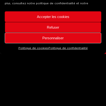
plus, consultez notre
politique de confidentialité
et notre
Accepter les cookies
Refuser
CONTACT
Personnaliser
SCROLL
Politique de cookies
Politique de confidentialité
Impression de l’oeuvre de Carlos Diaz Cruz
devant le parvis du Centre Pompidou à Metz