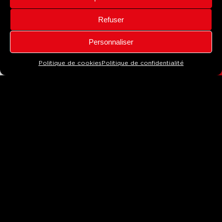
concernant les supports ou les nouvelles techniques,
ils sauront vous prodiguer les meilleurs conseils !
Refuser
CONTACT
Personnaliser
Politique de cookies
Politique de confidentialité
( 03
)
BUREAU D'ÉTUDES
POUR DES SOLUTIONS SUR-MESURE
Composé du responsable Graphiste, Fabrication,
Atelier, Technique et du chef de projet, notre bureau
03
d’études est en charge de traduire votre demande
en la concrétisant via la réalisation de prototype, de