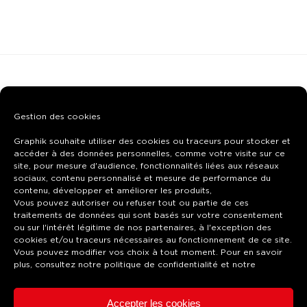
( 02
Gestion des cookies
)
CONSEILS
Graphik souhaite utiliser des cookies ou traceurs pour stocker et
accéder à des données personnelles, comme votre visite sur ce
DES EXPERTS À VOTRE SERVICE
site, pour mesure d'audience, fonctionnalités liées aux réseaux
sociaux, contenu personnalisé et mesure de performance du
contenu, développer et améliorer les produits,
Vous pouvez autoriser ou refuser tout ou partie de ces
02
Nos experts (deviseurs, commerciaux, directeur de
traitements de données qui sont basés sur votre consentement
ou sur l'intérêt légitime de nos partenaires, à l'exception des
fabrication, graphistes, responsable technique) vous
cookies et/ou traceurs nécessaires au fonctionnement de ce site.
apporteront toute leur expérience afin de vous
Vous pouvez modifier vos choix à tout moment. Pour en savoir
plus, consultez notre
politique de confidentialité
et notre
proposer
les solutions les mieux adaptées à votre
projet
. Toujours à la recherche de nouveautés
Accepter les cookies